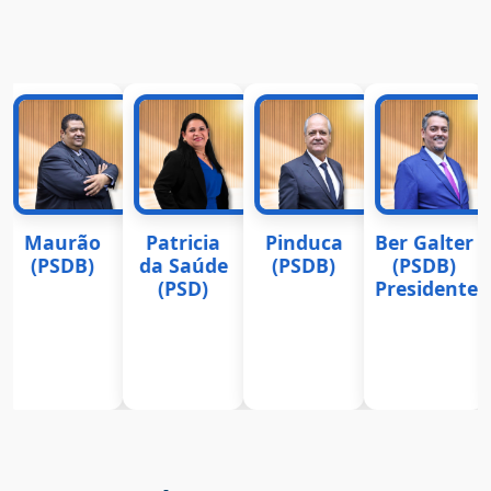
cia
Pinduca
Ber Galter
Claudia
Dra
úde
(PSDB)
(PSDB)
Padim
Aman
)
Presidente
(PL) Vice
Tolenti
presidente
(PP) 1
Secretá