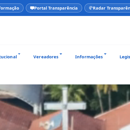
nformação
Portal Transparência
Radar Transparên
tucional
Vereadores
Informações
Legi