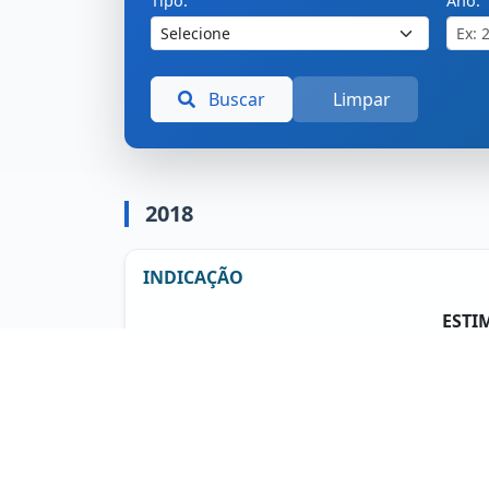
Tipo:
Ano:
Buscar
Limpar
2018
INDICAÇÃO
ESTI
EXER
Ano: 2018
Nº 18
Projeto de Lei
Anexos (1):