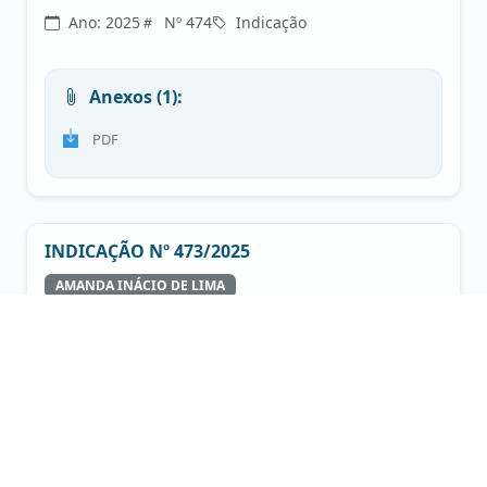
Ano: 2025
Nº 474
Indicação
Anexos (1):
PDF
INDICAÇÃO Nº 473/2025
AMANDA INÁCIO DE LIMA
AMANDA TOLENTINO M. DE ALMEIDA
CLAUDIA PADIM D. OLIVEIRA
EDSON LOURENÇO DE FREITAS
GILSON ALVES GARCIA
HEBERSON GALTER CUSTÓDIO
JUCLEBER DA SILVA QUEIROZ