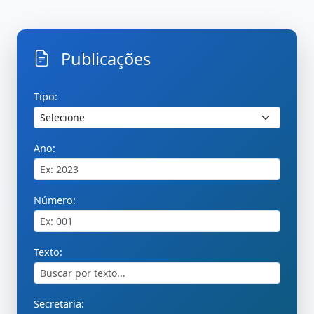
Publicações
Inicio
PublicacoesBuscar
Tipo:
Ano:
Número:
Texto:
Secretaria: