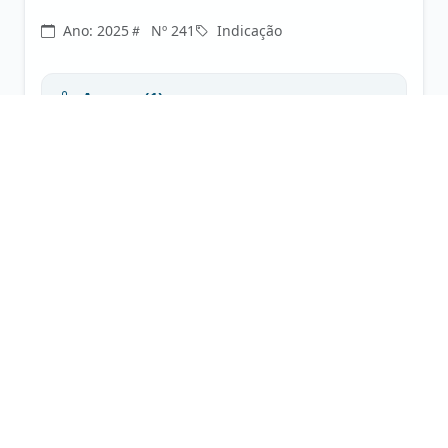
Ano: 2025
Nº 241
Indicação
Anexos (1):
PDF
INDICAÇÃO Nº 222/2025
AMANDA TOLENTINO M. DE ALMEIDA
PATRICIA MARIA DOS SANTOS
Indica a contratação de Médico Cardiologista
para atender na Fundação Estatal de Saúde de
Aparecida do Taboado– FESAT.