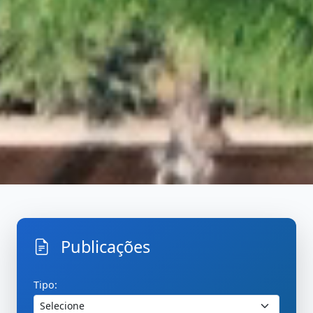
Publicações
Inicio
PublicacoesBuscar
Tipo: