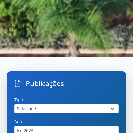
Publicações
Inicio
PublicacoesBuscar
Tipo:
Ano: