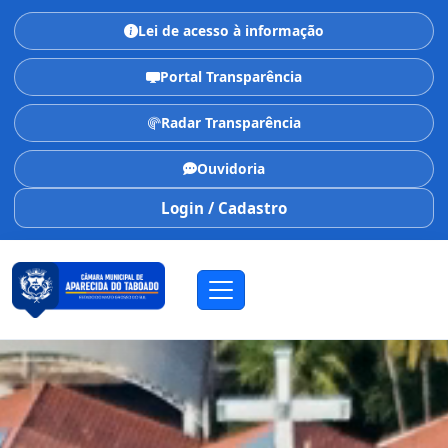
Lei de acesso à informação
Portal Transparência
Radar Transparência
Ouvidoria
Login / Cadastro
CÂMARA MUNICIPAL
Aparecida do Taboado