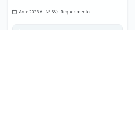
Ano: 2025
Nº 3
Requerimento
Anexos (1):
PDF
REQUERIMENTO Nº 02/2025
JUCLEBER DA SILVA QUEIROZ
REQUERIMENTO Nº 02/2025
Ano: 2025
Nº 2
Requerimento