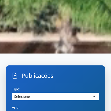
Publicações
Inicio
PublicacoesBuscar
Tipo:
Ano: