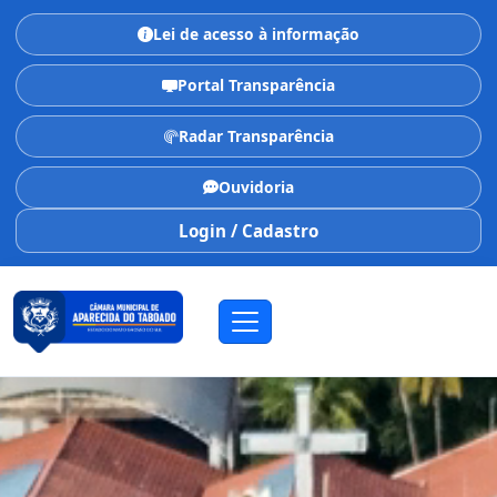
Lei de acesso à informação
Portal Transparência
Radar Transparência
Ouvidoria
Login / Cadastro
CÂMARA MUNICIPAL
Aparecida do Taboado