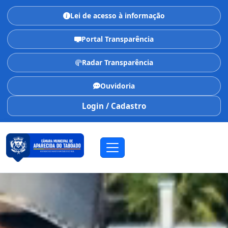
Lei de acesso à informação
Portal Transparência
Radar Transparência
Ouvidoria
Login / Cadastro
CÂMARA MUNICIPAL
Aparecida do Taboado