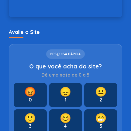
Avalie o Site
PESQUISA RÁPIDA
O que você acha do site?
Dê uma nota de 0 a 5
😡
😞
😐
0
1
2
🙂
😊
😁
3
4
5