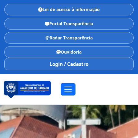
Lei de acesso à informação
Portal Transparência
Radar Transparência
Ouvidoria
Login / Cadastro
CÂMARA MUNICIPAL
Aparecida do Taboado