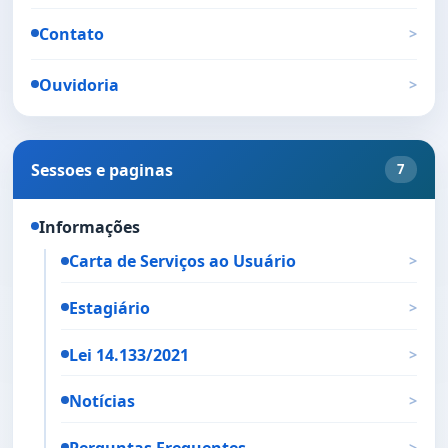
Contato
>
Ouvidoria
>
Sessoes e paginas
7
Informações
Carta de Serviços ao Usuário
>
Estagiário
>
Lei 14.133/2021
>
Notícias
>
Perguntas Frequentes
>