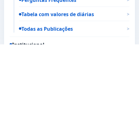
Tabela com valores de diárias
>
Todas as Publicações
>
Institucional
Galeria de presidentes
>
Estrutura Organizacional
>
Nossa história
>
Símbolos oficiais
>
Legislação Municipal
Código Tributário
>