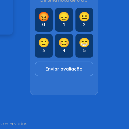
Dê uma nota de 0 a 5
😡
😞
😐
0
1
2
🙂
😊
😁
3
4
5
Enviar avaliação
s reservados.