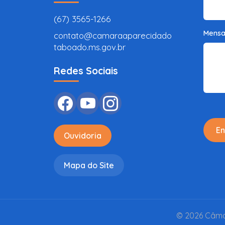
(67) 3565-1266
Mens
contato@camaraaparecidado
taboado.ms.gov.br
Redes Sociais
En
Ouvidoria
Mapa do Site
© 2026 Câmar