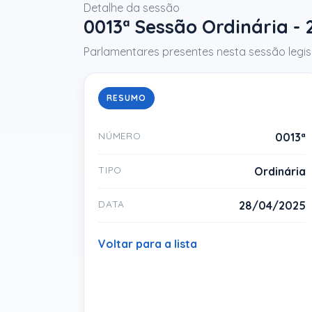
Detalhe da sessão
0013ª Sessão Ordinária -
Parlamentares presentes nesta sessão legisl
RESUMO
NÚMERO
0013ª
TIPO
Ordinária
DATA
28/04/2025
Voltar para a lista