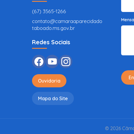
(67) 3565-1266
Mens
contato@camaraaparecidado
taboado.ms.gov.br
Redes Sociais
En
Ouvidoria
Mapa do Site
© 2026 Câmar