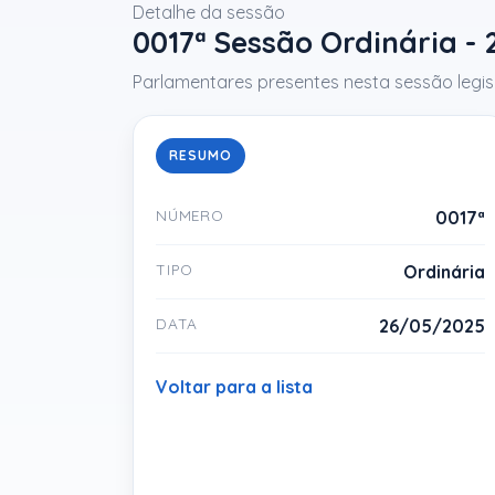
Detalhe da sessão
0017ª Sessão Ordinária -
Parlamentares presentes nesta sessão legisl
RESUMO
NÚMERO
0017ª
TIPO
Ordinária
DATA
26/05/2025
Voltar para a lista