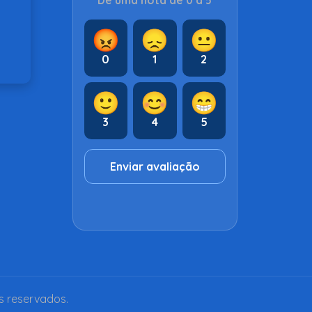
Dê uma nota de 0 a 5
😡
😞
😐
0
1
2
🙂
😊
😁
3
4
5
Enviar avaliação
s reservados.