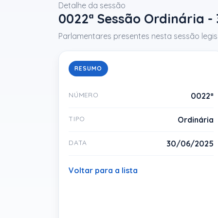
Detalhe da sessão
0022ª Sessão Ordinária -
Parlamentares presentes nesta sessão legisl
RESUMO
NÚMERO
0022ª
TIPO
Ordinária
DATA
30/06/2025
Voltar para a lista