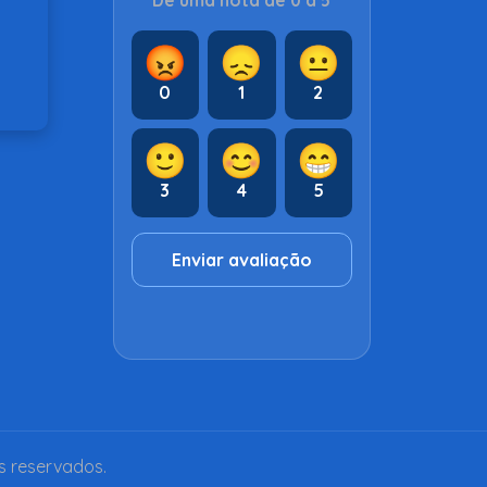
Dê uma nota de 0 a 5
😡
😞
😐
0
1
2
🙂
😊
😁
3
4
5
Enviar avaliação
s reservados.