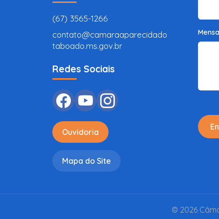
(67) 3565-1266
Mens
contato@camaraaparecidado
taboado.ms.gov.br
Redes Sociais
En
Ouvidoria
Mapa do Site
© 2026 Câmar