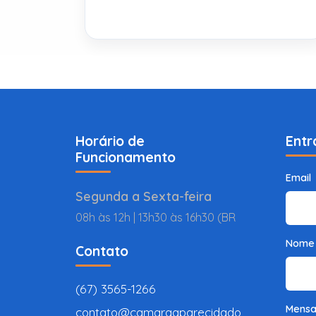
Horário de
Entr
Funcionamento
Email
Segunda a Sexta-feira
08h às 12h | 13h30 às 16h30 (BR
Nome
Contato
(67) 3565-1266
Mens
contato@camaraaparecidado