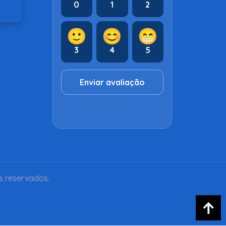
0
1
2
🙂
😊
😁
3
4
5
Enviar avaliação
s reservados.