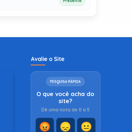
Presente
Avalie o Site
PESQUISA RÁPIDA
O que você acha do
site?
Dê uma nota de 0 a 5
😡
😞
😐