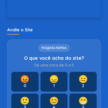
Avalie o Site
PESQUISA RÁPIDA
O que você acha do site?
Dê uma nota de 0 a 5
😡
😞
😐
0
1
2
🙂
😊
😁
3
4
5