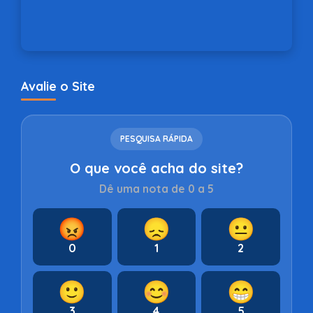
Avalie o Site
PESQUISA RÁPIDA
O que você acha do site?
Dê uma nota de 0 a 5
😡
😞
😐
0
1
2
🙂
😊
😁
3
4
5