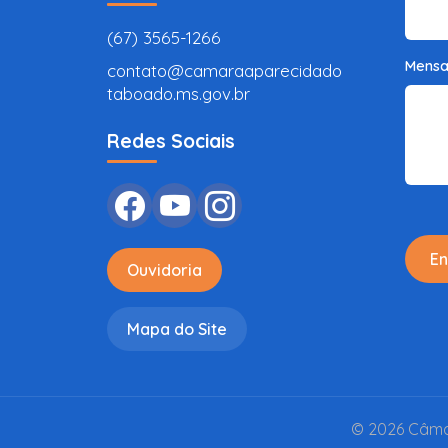
(67) 3565-1266
Mens
contato@camaraaparecidado
taboado.ms.gov.br
Redes Sociais
En
Ouvidoria
Mapa do Site
© 2026 Câmar