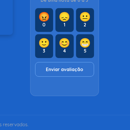
Dê uma nota de 0 a 5
😡
😞
😐
0
1
2
🙂
😊
😁
3
4
5
Enviar avaliação
s reservados.