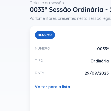
Detalhe da sessão
0033ª Sessão Ordinária -
Parlamentares presentes nesta sessão legisl
RESUMO
NÚMERO
0033ª
TIPO
Ordinária
DATA
29/09/2025
Voltar para a lista