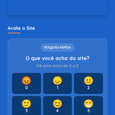
Avalie o Site
PESQUISA RÁPIDA
O que você acha do site?
Dê uma nota de 0 a 5
😡
😞
😐
0
1
2
🙂
😊
😁
3
4
5