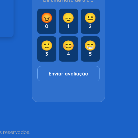
Dê uma nota de 0 a 5
😡
😞
😐
0
1
2
🙂
😊
😁
3
4
5
Enviar avaliação
s reservados.