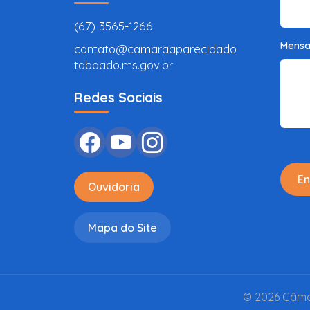
(67) 3565-1266
Mens
contato@camaraaparecidado
taboado.ms.gov.br
Redes Sociais
En
Ouvidoria
Mapa do Site
© 2026 Câmar