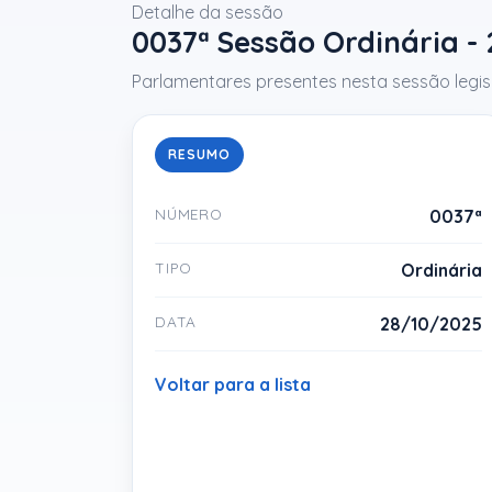
Detalhe da sessão
0037ª Sessão Ordinária -
Parlamentares presentes nesta sessão legisl
RESUMO
NÚMERO
0037ª
TIPO
Ordinária
DATA
28/10/2025
Voltar para a lista