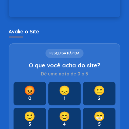
Avalie o Site
PESQUISA RÁPIDA
O que você acha do site?
Dê uma nota de 0 a 5
😡
😞
😐
0
1
2
🙂
😊
😁
3
4
5