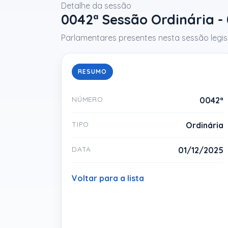
Detalhe da sessão
0042ª Sessão Ordinária -
Parlamentares presentes nesta sessão legisl
RESUMO
NÚMERO
0042ª
TIPO
Ordinária
DATA
01/12/2025
Voltar para a lista