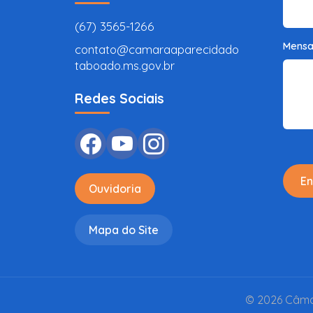
(67) 3565-1266
Mens
contato@camaraaparecidado
taboado.ms.gov.br
Redes Sociais
En
Ouvidoria
Mapa do Site
© 2026 Câmar