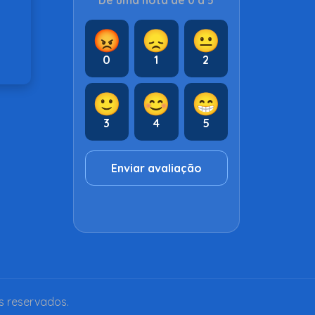
Dê uma nota de 0 a 5
😡
😞
😐
0
1
2
🙂
😊
😁
3
4
5
Enviar avaliação
s reservados.