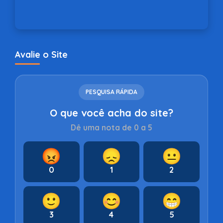
Avalie o Site
PESQUISA RÁPIDA
O que você acha do site?
Dê uma nota de 0 a 5
😡
😞
😐
0
1
2
🙂
😊
😁
3
4
5