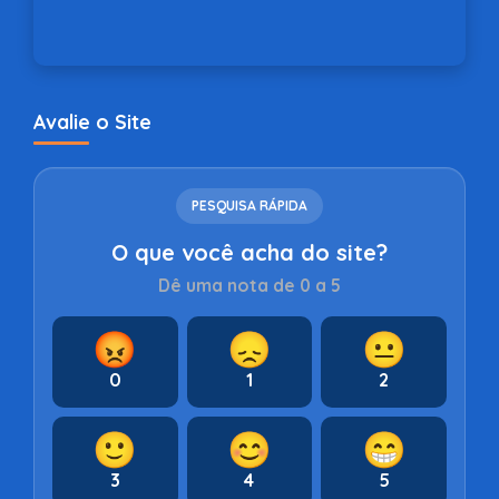
Avalie o Site
PESQUISA RÁPIDA
O que você acha do site?
Dê uma nota de 0 a 5
😡
😞
😐
0
1
2
🙂
😊
😁
3
4
5