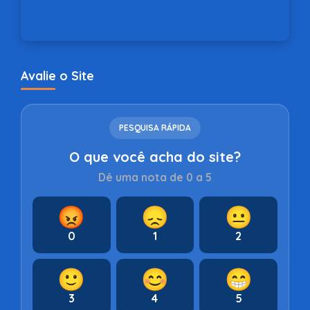
Avalie o Site
PESQUISA RÁPIDA
O que você acha do site?
Dê uma nota de 0 a 5
😡
😞
😐
0
1
2
🙂
😊
😁
3
4
5