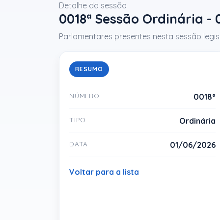
Detalhe da sessão
0018ª Sessão Ordinária -
Parlamentares presentes nesta sessão legisl
RESUMO
NÚMERO
0018ª
TIPO
Ordinária
DATA
01/06/2026
Voltar para a lista