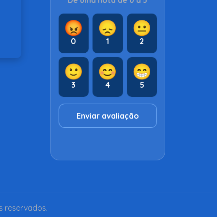
Dê uma nota de 0 a 5
😡
😞
😐
0
1
2
🙂
😊
😁
3
4
5
Enviar avaliação
s reservados.