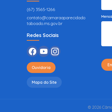
(67) 3565-1266
Mens
contato@camaraaparecidado
taboado.ms.gov.br
Redes Sociais
En
Ouvidoria
Mapa do Site
© 2026 Câmar