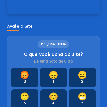
Avalie o Site
PESQUISA RÁPIDA
O que você acha do site?
Dê uma nota de 0 a 5
😡
😞
😐
0
1
2
🙂
😊
😁
3
4
5