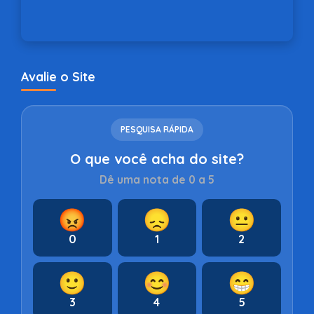
Avalie o Site
PESQUISA RÁPIDA
O que você acha do site?
Dê uma nota de 0 a 5
😡
😞
😐
0
1
2
🙂
😊
😁
3
4
5