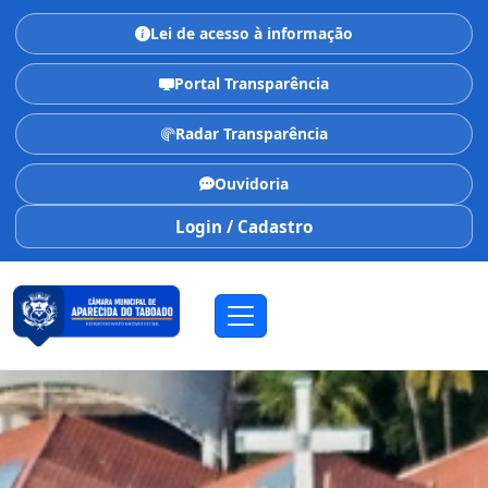
Lei de acesso à informação
Portal Transparência
Radar Transparência
Ouvidoria
Login / Cadastro
CÂMARA MUNICIPAL
Aparecida do Taboado