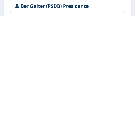
Ber Galter (PSDB) Presidente
Claudia Padim (PL) Vice presidente
Dra Amanda Tolentino (PP) 1ª Secretária
Matheus Costa (PP) 2º Secretário
Amanda da Saúde (PP)
Jucleber Bim (PL)
Gilsinho do Binega (PRD)