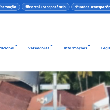
nformação
Portal Transparência
Radar Transparên
tucional
Vereadores
Informações
Legi