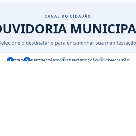
CANAL DO CIDADÃO
OUVIDORIA MUNICIPA
Selecione o destinatário para encaminhar sua manifestação
1
TIPO
2
DESTINATÁRIO
3
IDENTIFICAÇÃO
4
CONCLUSÃO
ado.
Claudia Padim (PL) Vice presidente
Se