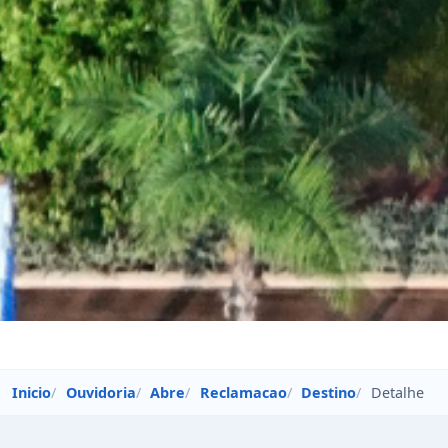
Inicio
Ouvidoria
Abre
Reclamacao
Destino
Detalhe