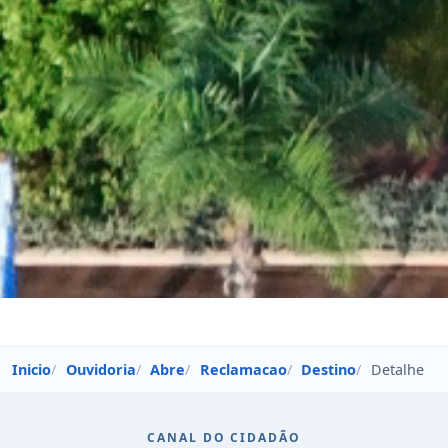
Inicio
Ouvidoria
Abre
Reclamacao
Destino
Detalhe
CANAL DO CIDADÃO