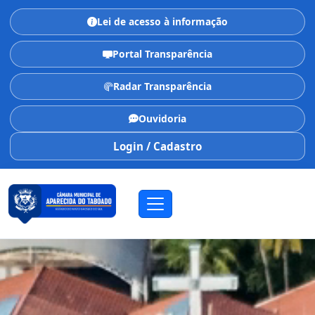
Lei de acesso à informação
Portal Transparência
Radar Transparência
Ouvidoria
Login / Cadastro
CÂMARA MUNICIPAL
Aparecida do Taboado