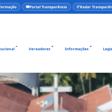
nformação
Portal Transparência
Radar Transparên
tucional
Vereadores
Informações
Legi