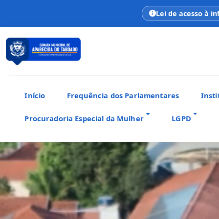
Lei de acesso à i
Início
Frequência dos Parlamentares
Insti
Procuradoria Especial da Mulher
LGPD
CÂMARA MUNICIPAL
Aparecida do Taboado