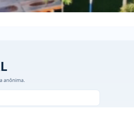
L
ma anônima.
ETAPA 3 DE 4