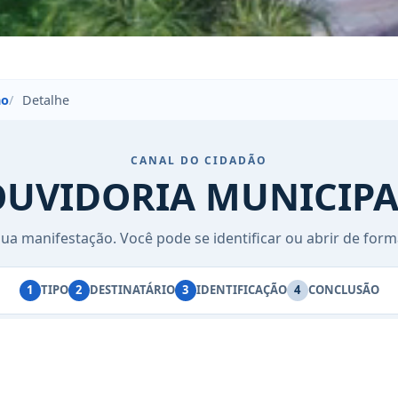
no
Detalhe
CANAL DO CIDADÃO
OUVIDORIA MUNICIPA
ua manifestação. Você pode se identificar ou abrir de for
1
TIPO
2
DESTINATÁRIO
3
IDENTIFICAÇÃO
4
CONCLUSÃO
a da Saúde (PSD)