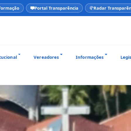
nformação
Portal Transparência
Radar Transparên
tucional
Vereadores
Informações
Legi