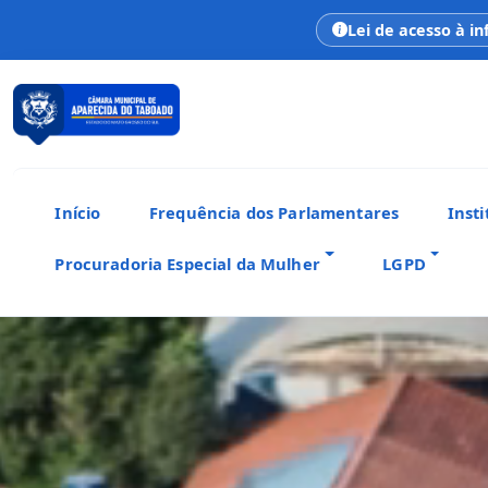
Lei de acesso à i
Início
Frequência dos Parlamentares
Insti
Procuradoria Especial da Mulher
LGPD
CÂMARA MUNICIPAL
Aparecida do Taboado