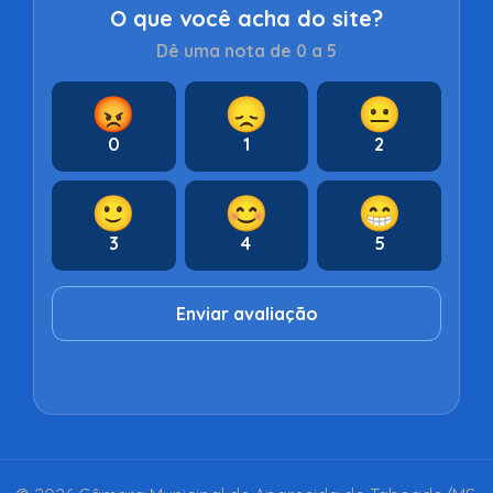
O que você acha do site?
Dê uma nota de 0 a 5
😡
😞
😐
0
1
2
🙂
😊
😁
3
4
5
Enviar avaliação