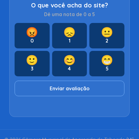
O que você acha do site?
Dê uma nota de 0 a 5
😡
😞
😐
0
1
2
🙂
😊
😁
3
4
5
Enviar avaliação