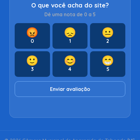
O que você acha do site?
Dê uma nota de 0 a 5
😡
😞
😐
0
1
2
🙂
😊
😁
3
4
5
Enviar avaliação