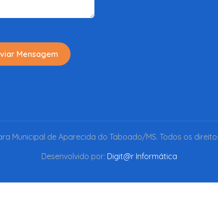
viar Mensagem
a Municipal de Aparecida do Taboado/MS. Todos os direito
Desenvolvido por:
Digit@r Informática