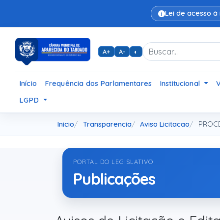
Lei de acesso à
A+
A-
◐
Início
Frequência dos Parlamentares
Institucional
LGPD
Inicio
Transparencia
Aviso Licitacao
PROCE
PORTAL DO LEGISLATIVO
Publicações