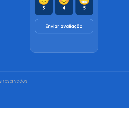
3
4
5
Enviar avaliação
s reservados.