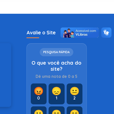
Avalie o Site
PESQUISA RÁPIDA
O que você acha do
site?
Dê uma nota de 0 a 5
😡
😞
😐
0
1
2
🙂
😊
😁