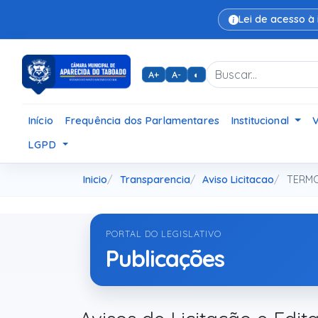
Lei de acesso à
A+
A-
◐
Início
Frequência dos Parlamentares
Institucional
LGPD
Inicio
Transparencia
Aviso Licitacao
TERMO
PORTAL DO LEGISLATIVO
Publicações