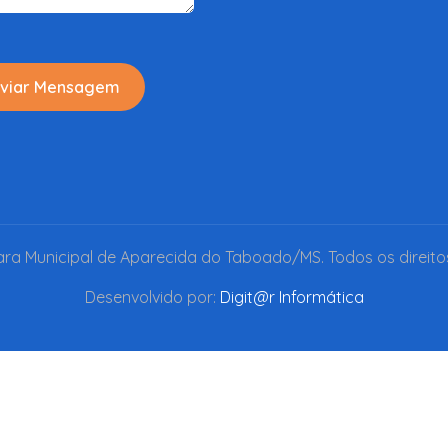
viar Mensagem
a Municipal de Aparecida do Taboado/MS. Todos os direito
Desenvolvido por:
Digit@r Informática