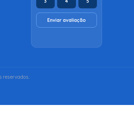
3
4
5
Enviar avaliação
s reservados.