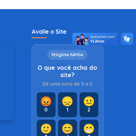
Avalie o Site
PESQUISA RÁPIDA
O que você acha do
site?
Dê uma nota de 0 a 5
😡
😞
😐
0
1
2
🙂
😊
😁