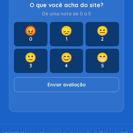
O que você acha do site?
Dê uma nota de 0 a 5
😡
😞
😐
0
1
2
🙂
😊
😁
3
4
5
Enviar avaliação