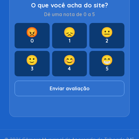
O que você acha do site?
Dê uma nota de 0 a 5
😡
😞
😐
0
1
2
🙂
😊
😁
3
4
5
Enviar avaliação