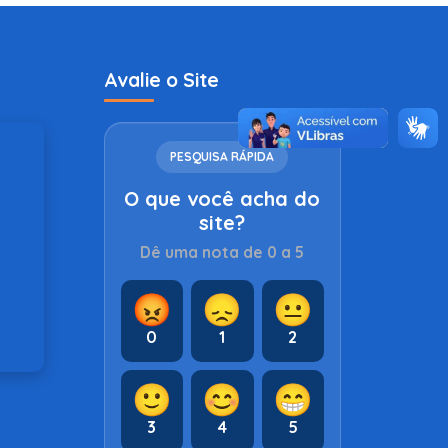
Avalie o Site
PESQUISA RÁPIDA
O que você acha do
site?
Dê uma nota de 0 a 5
😡
😞
😐
0
1
2
🙂
😊
😁
3
4
5