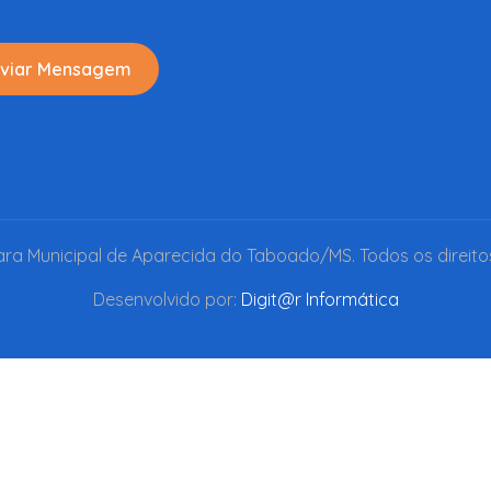
viar Mensagem
a Municipal de Aparecida do Taboado/MS. Todos os direito
Desenvolvido por:
Digit@r Informática