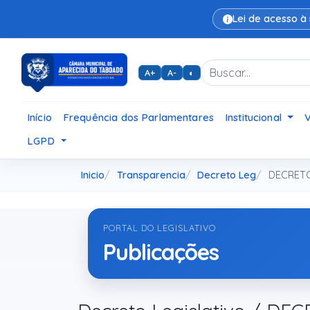
Lei de acesso à
A+
A-
◐
Início
Frequência dos Parlamentares
Institucional
LGPD
Inicio
Transparencia
Decreto Leg
DECRETO 
PORTAL DO LEGISLATIVO
Publicações