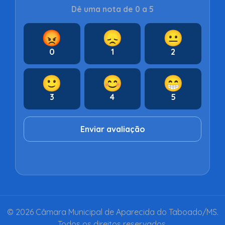
Dê uma nota de 0 a 5
😡
😞
😐
0
1
2
🙂
😊
😁
3
4
5
Enviar avaliação
© 2026 Câmara Municipal de Aparecida do Taboado/MS.
Todos os direitos reservados.