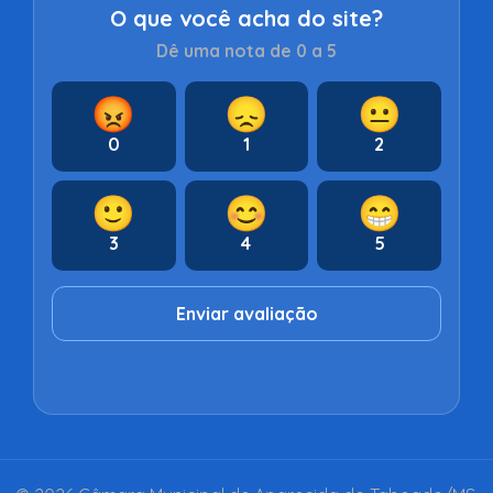
O que você acha do site?
Dê uma nota de 0 a 5
😡
😞
😐
0
1
2
🙂
😊
😁
3
4
5
Enviar avaliação