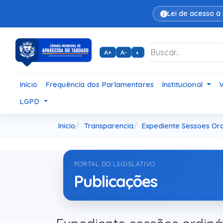
Lei de acesso à
A+
A-
◐
Início
Frequência dos Parlamentares
Institucional
LGPD
Inicio
Transparencia
Expediente Sessoes Ord
PORTAL DO LEGISLATIVO
Publicações