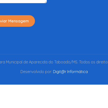
viar Mensagem
a Municipal de Aparecida do Taboado/MS. Todos os direito
Desenvolvido por:
Digit@r Informática