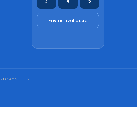
3
4
5
Enviar avaliação
s reservados.