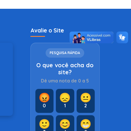
Avalie o Site
PESQUISA RÁPIDA
O que você acha do
site?
Dê uma nota de 0 a 5
😡
😞
😐
0
1
2
🙂
😊
😁