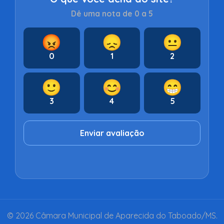
Dê uma nota de 0 a 5
😡
😞
😐
0
1
2
🙂
😊
😁
3
4
5
Enviar avaliação
© 2026 Câmara Municipal de Aparecida do Taboado/MS.