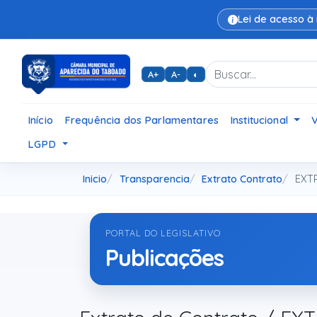
Lei de acesso à
A+
A-
◐
Início
Frequência dos Parlamentares
Institucional
LGPD
Inicio
Transparencia
Extrato Contrato
EXTR
PORTAL DO LEGISLATIVO
Publicações