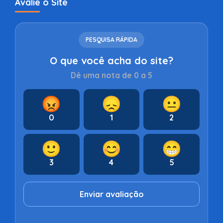
Avalie o Site
PESQUISA RÁPIDA
O que você acha do site?
Dê uma nota de 0 a 5
😡
😞
😐
0
1
2
🙂
😊
😁
3
4
5
Enviar avaliação