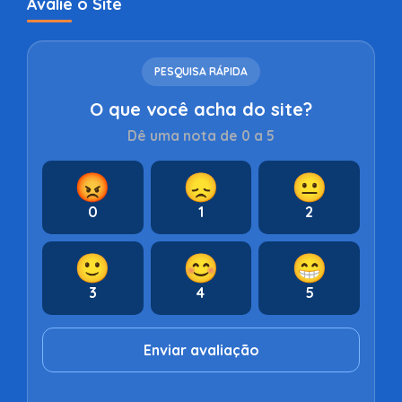
Avalie o Site
PESQUISA RÁPIDA
O que você acha do site?
Dê uma nota de 0 a 5
😡
😞
😐
0
1
2
🙂
😊
😁
3
4
5
Enviar avaliação